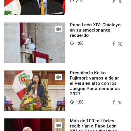
2:10
access_time
Papa León XIV: Chiclayo
en su emocionante
recuerdo
1:00
access_time
Presidenta Keiko
Fujimori: vamos a dejar
el Perú en alto con los
Juegos Panamericanos
2027
1:00
access_time
Más de 100 mil fieles
recibirían a Papa León