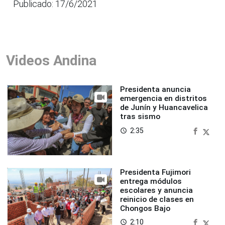
Publicado: 17/6/2021
Videos Andina
Presidenta anuncia
emergencia en distritos
de Junín y Huancavelica
tras sismo
2:35
access_time
Presidenta Fujimori
entrega módulos
escolares y anuncia
reinicio de clases en
Chongos Bajo
2:10
access_time