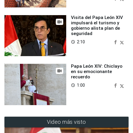
Visita del Papa León XIV
impulsará el turismo y
gobierno alista plan de
seguridad
2:10
access_time
Papa León XIV: Chiclayo
en su emocionante
recuerdo
1:00
access_time
Video más visto