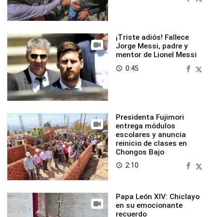
¡Triste adiós! Fallece
Jorge Messi, padre y
mentor de Lionel Messi
0:45
access_time
Presidenta Fujimori
entrega módulos
escolares y anuncia
reinicio de clases en
Chongos Bajo
2:10
access_time
Papa León XIV: Chiclayo
en su emocionante
recuerdo