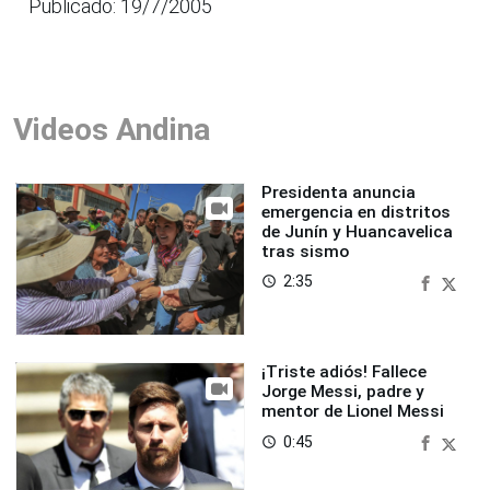
Publicado: 19/7/2005
Videos Andina
Presidenta anuncia
emergencia en distritos
de Junín y Huancavelica
tras sismo
2:35
access_time
¡Triste adiós! Fallece
Jorge Messi, padre y
mentor de Lionel Messi
0:45
access_time