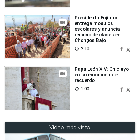
Presidenta Fujimori
entrega módulos
escolares y anuncia
reinicio de clases en
Chongos Bajo
2:10
access_time
Papa León XIV: Chiclayo
en su emocionante
recuerdo
1:00
access_time
Video más visto