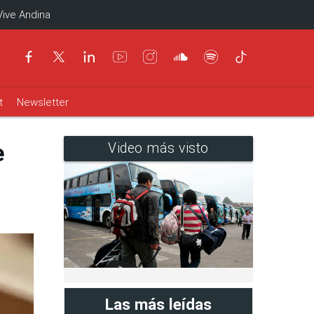
Vive Andina
t
Newsletter
e
Video más visto
Las más leídas