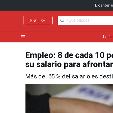
Bicentenar
ENGLISH
menu
Lo úl
Empleo: 8 de cada 10 p
su salario para afronta
Más del 65 % del salario es des