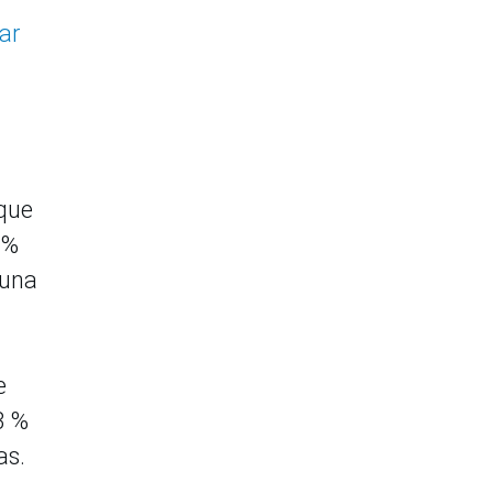
ar
 que
 %
 una
e
3 %
as.