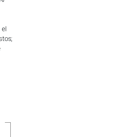
; el
stos;
e