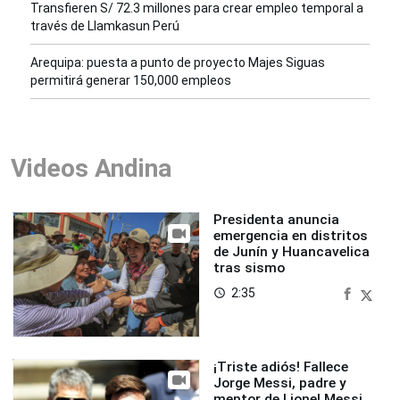
Transfieren S/ 72.3 millones para crear empleo temporal a
través de Llamkasun Perú
Arequipa: puesta a punto de proyecto Majes Siguas
permitirá generar 150,000 empleos
Videos Andina
Presidenta anuncia
emergencia en distritos
de Junín y Huancavelica
tras sismo
2:35
access_time
¡Triste adiós! Fallece
Jorge Messi, padre y
mentor de Lionel Messi