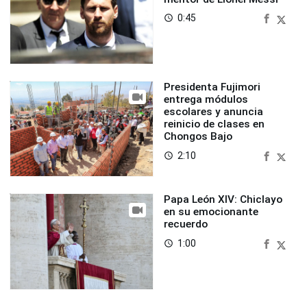
0:45
access_time
Presidenta Fujimori
entrega módulos
escolares y anuncia
reinicio de clases en
Chongos Bajo
2:10
access_time
Papa León XIV: Chiclayo
en su emocionante
recuerdo
1:00
access_time