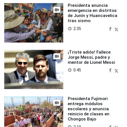
Presidenta anuncia
emergencia en distritos
de Junín y Huancavelica
tras sismo
2:35
access_time
¡Triste adiós! Fallece
Jorge Messi, padre y
mentor de Lionel Messi
0:45
access_time
Presidenta Fujimori
entrega módulos
escolares y anuncia
reinicio de clases en
Chongos Bajo
2:10
access_time