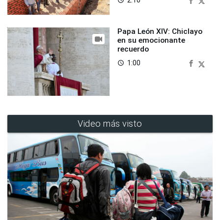
Papa León XIV: Chiclayo
en su emocionante
recuerdo
1:00
access_time
Video más visto