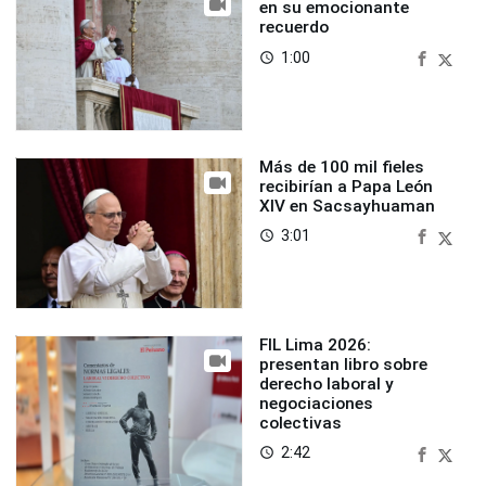
en su emocionante
recuerdo
1:00
access_time
Más de 100 mil fieles
recibirían a Papa León
XIV en Sacsayhuaman
3:01
access_time
FIL Lima 2026:
presentan libro sobre
derecho laboral y
negociaciones
colectivas
2:42
access_time