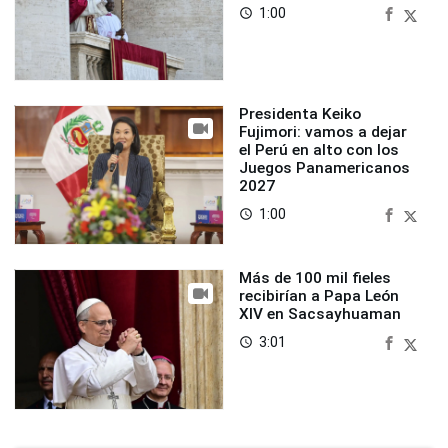
1:00
access_time
Presidenta Keiko
Fujimori: vamos a dejar
el Perú en alto con los
Juegos Panamericanos
2027
1:00
access_time
Más de 100 mil fieles
recibirían a Papa León
XIV en Sacsayhuaman
3:01
access_time