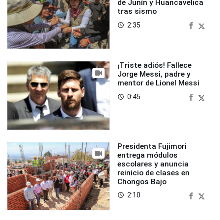
de Junín y Huancavelica
tras sismo
2:35
access_time
¡Triste adiós! Fallece
Jorge Messi, padre y
mentor de Lionel Messi
0:45
access_time
Presidenta Fujimori
entrega módulos
escolares y anuncia
reinicio de clases en
Chongos Bajo
2:10
access_time