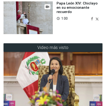
Papa León XIV: Chiclayo
en su emocionante
recuerdo
1:00
access_time
Video más visto