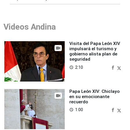
Videos Andina
Visita del Papa León XIV
impulsará el turismo y
gobierno alista plan de
seguridad
2:10
access_time
Papa León XIV: Chiclayo
en su emocionante
recuerdo
1:00
access_time