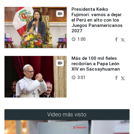
Presidenta Keiko
Fujimori: vamos a dejar
el Perú en alto con los
Juegos Panamericanos
2027
1:00
access_time
Más de 100 mil fieles
recibirían a Papa León
XIV en Sacsayhuaman
3:01
access_time
Video más visto