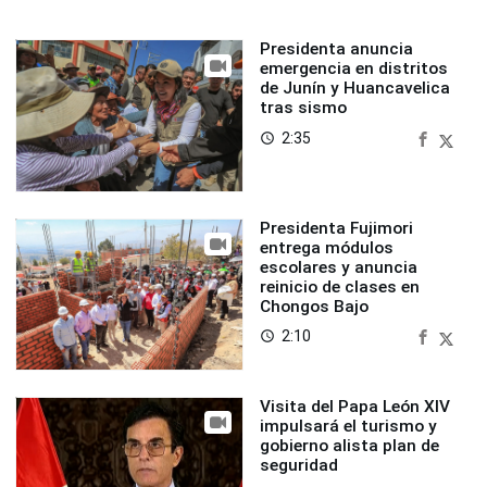
Presidenta anuncia
emergencia en distritos
de Junín y Huancavelica
tras sismo
2:35
access_time
Presidenta Fujimori
entrega módulos
escolares y anuncia
reinicio de clases en
Chongos Bajo
2:10
access_time
Visita del Papa León XIV
impulsará el turismo y
gobierno alista plan de
seguridad