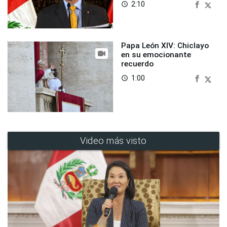
2:10
access_time
Papa León XIV: Chiclayo
en su emocionante
recuerdo
1:00
access_time
Video más visto