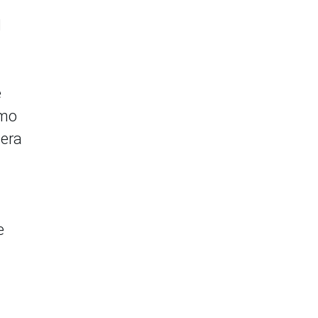
l
e
omo
 era
e