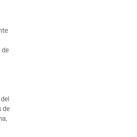
nte
a de
 del
s de
na,