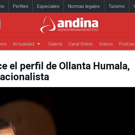
io
Perfiles
Especiales
Normas legales
Turismo
arrow_drop_down
timo
Actualidad
Galería
Canal Online
Videos
Podcas
 el perfil de Ollanta Humala,
acionalista