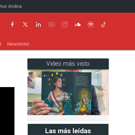
Vive Andina
t
Newsletter
Video más visto
Las más leídas