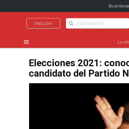
Bicentenar
ENGLISH
menu
Lo úl
Elecciones 2021: conoce
candidato del Partido N