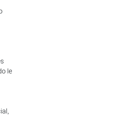
o
es
o le
al,