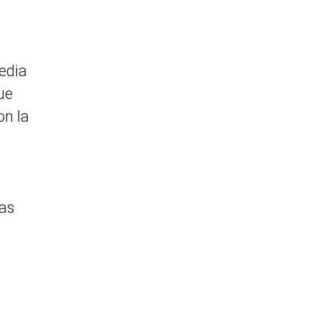
edia
ue
on la
ras