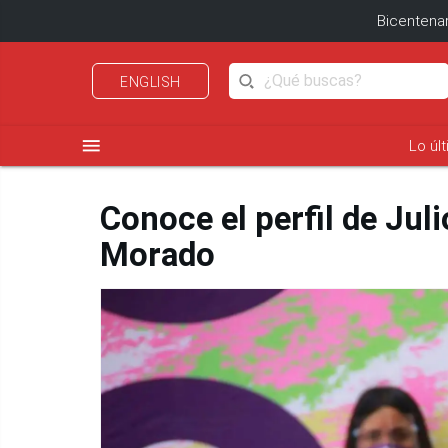
Bicentenar
ENGLISH
menu
Lo úl
Conoce el perfil de Jul
Morado