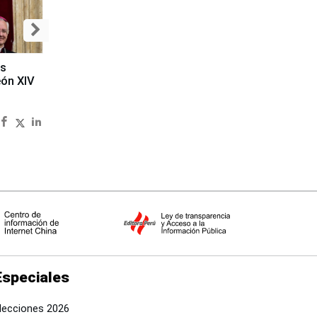
es
eón XIV
Especiales
lecciones 2026