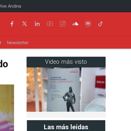
Vive Andina
t
Newsletter
do
Video más visto
Las más leídas