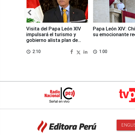
Visita del Papa León XIV
Papa León XIV: Chi
impulsará el turismo y
su emocionante re
gobierno alista plan de
seguridad
2:10
1:00
access_time
access_time
ENGLI