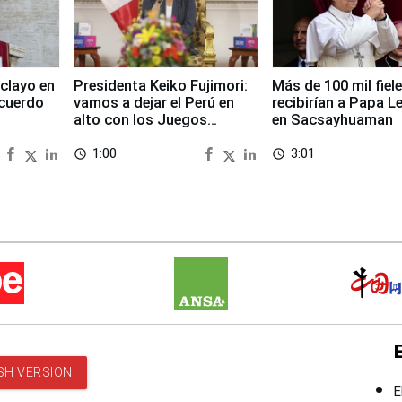
clayo en
Presidenta Keiko Fujimori:
Más de 100 mil fiel
cuerdo
vamos a dejar el Perú en
recibirían a Papa L
alto con los Juegos
en Sacsayhuaman
Panamericanos 2027
1:00
3:01
access_time
access_time
SH VERSION
E