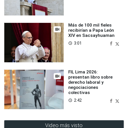
Más de 100 mil fieles
recibirían a Papa León
XIV en Sacsayhuaman
3:01
access_time
FIL Lima 2026:
presentan libro sobre
derecho laboral y
negociaciones
colectivas
2:42
access_time
Video más visto