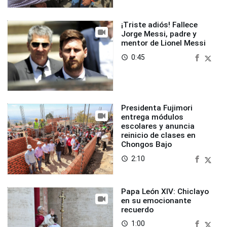
¡Triste adiós! Fallece
Jorge Messi, padre y
mentor de Lionel Messi
0:45
access_time
Presidenta Fujimori
entrega módulos
escolares y anuncia
reinicio de clases en
Chongos Bajo
2:10
access_time
Papa León XIV: Chiclayo
en su emocionante
recuerdo
1:00
access_time