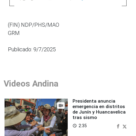
(FIN) NDP/PHS/MAO
GRM
Publicado: 9/7/2025
Videos Andina
Presidenta anuncia
emergencia en distritos
de Junín y Huancavelica
tras sismo
2:35
access_time