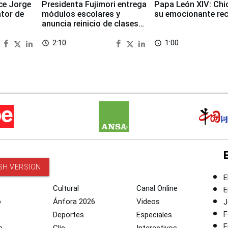
ece Jorge
Presidenta Fujimori entrega
Papa León XIV: Chi
ntor de
módulos escolares y
su emocionante re
anuncia reinicio de clases
en Chongos Bajo
2:10
1:00
access_time
access_time
SH VERSION
E
Cultural
Canal Online
E
o
Ánfora 2026
Videos
J
F
Deportes
Especiales
E
a
Clic
Interactivos