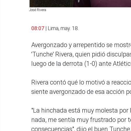
José Rivera
08:07
| Lima, may. 18.
Avergonzado y arrepentido se mostró
'Tunche' Rivera, quien pidió discul
luego de la derrota (1-0) ante Atlét
Rivera contó qué lo motivó a reacci
siente avergonzado de esa acción p
"La hinchada está muy molesta por 
nada, me sentía muy frustrado por 
consecuencias", dijo el buen Tunche