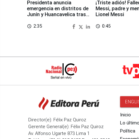
Presidenta anuncia
¡Triste adiós! Fall
emergencia en distritos de
Messi, padre y me
Junín y Huancavelica tras
Lionel Messi
sismo
2:35
0:45
access_time
access_time
ENGLI
Inicio
Director(e): Félix Paz Quiroz
Lo últim
Gerente General(e): Félix Paz Quiroz
Política
Av. Alfonso Ugarte 873 Lima 1
Economí