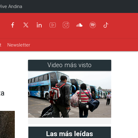
Vive Andina
t
Newsletter
Video más visto
ta
Las más leídas