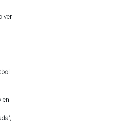
o ver
tbol
o en
ada",