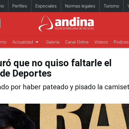
io
Perfiles
Especiales
Normas legales
Turismo
arrow_drop_down
timo
Actualidad
Galería
Canal Online
Videos
Podcas
ró que no quiso faltarle el
 de Deportes
ado por haber pateado y pisado la camise