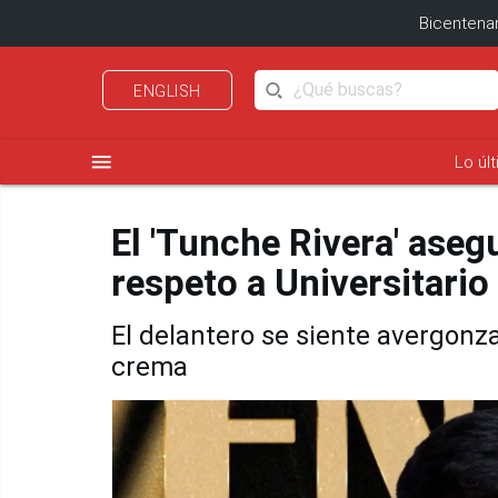
Bicentenar
ENGLISH
menu
Lo úl
El 'Tunche Rivera' asegu
respeto a Universitario
El delantero se siente avergonz
crema