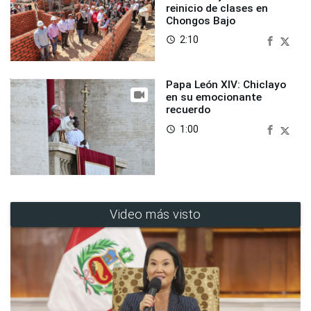
reinicio de clases en
Chongos Bajo
2:10
access_time
Papa León XIV: Chiclayo
en su emocionante
recuerdo
1:00
access_time
Video más visto