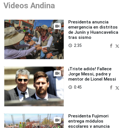
Videos Andina
Presidenta anuncia
emergencia en distritos
de Junín y Huancavelica
tras sismo
2:35
access_time
¡Triste adiós! Fallece
Jorge Messi, padre y
mentor de Lionel Messi
0:45
access_time
Presidenta Fujimori
entrega módulos
escolares y anuncia