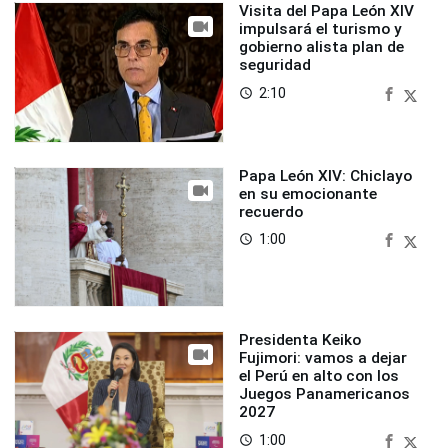
Visita del Papa León XIV
impulsará el turismo y
gobierno alista plan de
seguridad
2:10
access_time
Papa León XIV: Chiclayo
en su emocionante
recuerdo
1:00
access_time
Presidenta Keiko
Fujimori: vamos a dejar
el Perú en alto con los
Juegos Panamericanos
2027
1:00
access_time