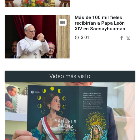
Más de 100 mil fieles
recibirían a Papa León
XIV en Sacsayhuaman
3:01
access_time
Video más visto