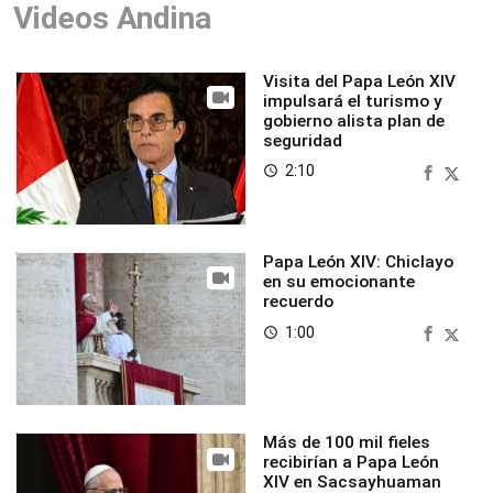
Videos Andina
Visita del Papa León XIV
impulsará el turismo y
gobierno alista plan de
seguridad
2:10
access_time
Papa León XIV: Chiclayo
en su emocionante
recuerdo
1:00
access_time
Más de 100 mil fieles
recibirían a Papa León
XIV en Sacsayhuaman