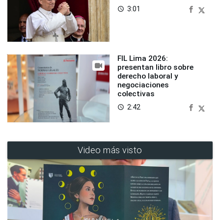
3:01
access_time
FIL Lima 2026:
presentan libro sobre
derecho laboral y
negociaciones
colectivas
2:42
access_time
Video más visto