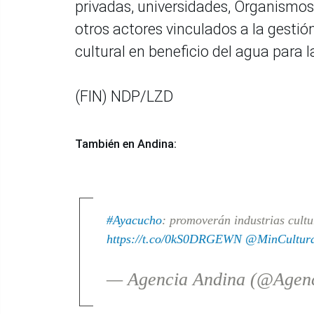
privadas, universidades, Organism
otros actores vinculados a la gestió
cultural en beneficio del agua para l
(FIN) NDP/LZD
También en Andina:
#Ayacucho
: promoverán industrias cult
https://t.co/0kS0DRGEWN
@MinCultur
— Agencia Andina (@Agen