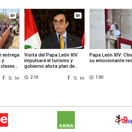
i entrega
Visita del Papa León XIV
Papa León XIV: Chi
 y
impulsará el turismo y
su emocionante re
 clases
gobierno alista plan de
seguridad
2:10
1:00
access_time
access_time