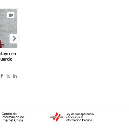
clayo en
cuerdo