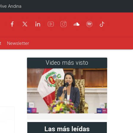
Vive Andina
t
Newsletter
Video más visto
Las más leídas