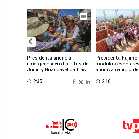
Presidenta anuncia
Presidenta Fujimor
emergencia en distritos de
módulos escolares
Junín y Huancavelica tras
anuncia reinicio de
sismo
en Chongos Bajo
2:35
2:10
access_time
access_time