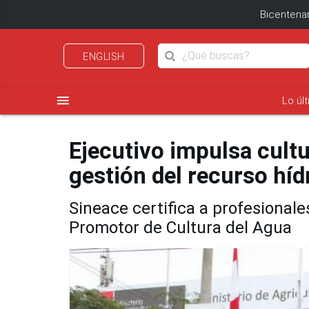
Bicentenar
ENGLISH
menu
Lo úl
Ejecutivo impulsa cultu
gestión del recurso híd
Sineace certifica a profesiona
Promotor de Cultura del Agua