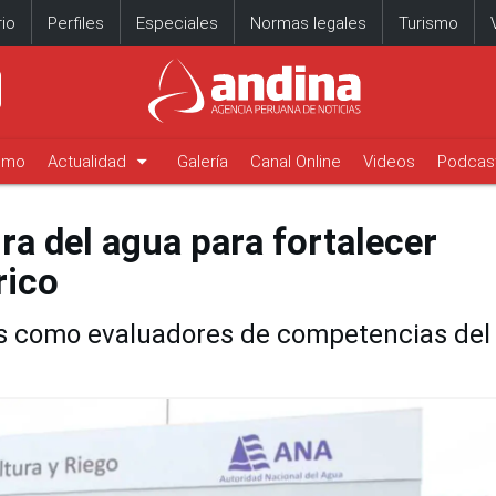
io
Perfiles
Especiales
Normas legales
Turismo
arrow_drop_down
timo
Actualidad
Galería
Canal Online
Videos
Podcas
ra del agua para fortalecer
rico
les como evaluadores de competencias del