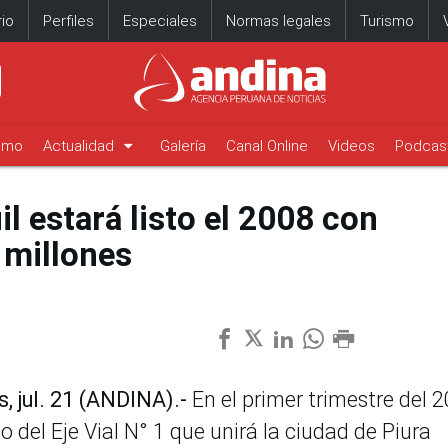
io
Perfiles
Especiales
Normas legales
Turismo
arrow_drop_down
timo
Actualidad
Galería
Canal Online
Videos
Podcas
il estará listo el 2008 con
 millones
, jul. 21 (ANDINA).-
En el primer trimestre del 
to del Eje Vial N° 1 que unirá la ciudad de Piura