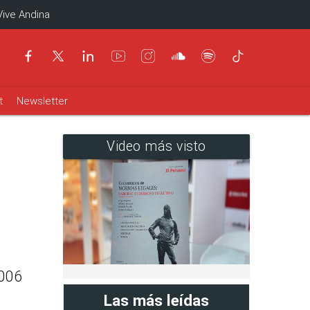
Vive Andina
t
Newsletter
Video más visto
2006
Las más leídas