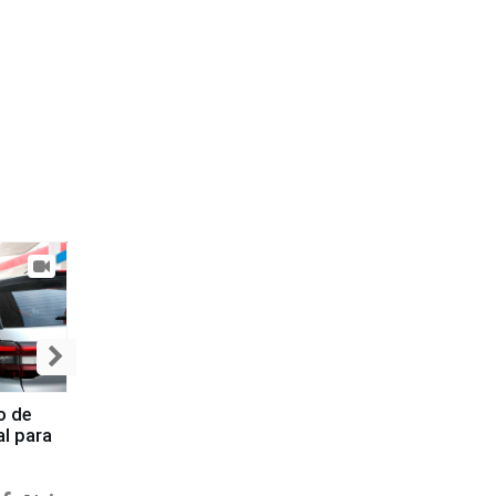
o de
al para