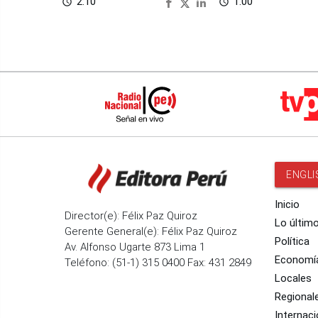
2:10
1:00
access_time
access_time
ENGLI
Inicio
Director(e): Félix Paz Quiroz
Lo últim
Gerente General(e): Félix Paz Quiroz
Política
Av. Alfonso Ugarte 873 Lima 1
Economí
Teléfono: (51-1) 315 0400 Fax: 431 2849
Locales
Regional
Internaci