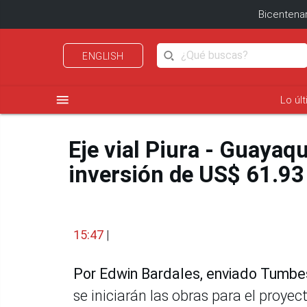
Bicentenar
ENGLISH
menu
Lo úl
Eje vial Piura - Guayaqu
inversión de US$ 61.93
15:47
|
Por Edwin Bardales, enviado Tumbes
se iniciarán las obras para el proyec