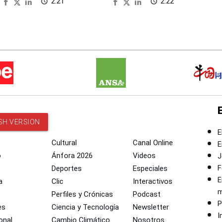
2:21
2:22
access_time
access_time
SH VERSION
E
Cultural
Canal Online
E
o
Ánfora 2026
Videos
J
F
Deportes
Especiales
E
a
Clic
Interactivos
m
Perfiles y Crónicas
Podcast
P
es
Ciencia y Tecnología
Newsletter
I
onal
Cambio Climático
Nosotros