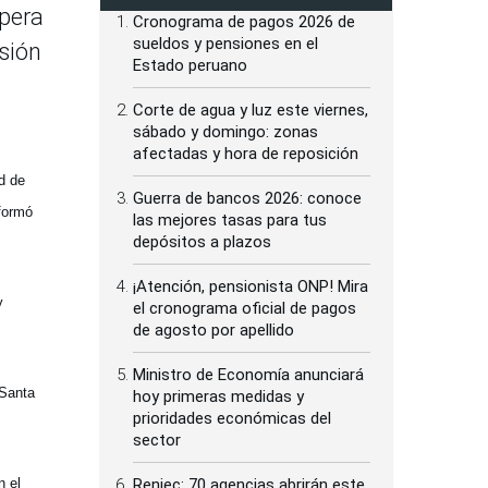
spera
Cronograma de pagos 2026 de
sueldos y pensiones en el
isión
Estado peruano
Corte de agua y luz este viernes,
sábado y domingo: zonas
afectadas y hora de reposición
ad de
Guerra de bancos 2026: conoce
nformó
las mejores tasas para tus
depósitos a plazos
¡Atención, pensionista ONP! Mira
y
el cronograma oficial de pagos
de agosto por apellido
Ministro de Economía anunciará
 Santa
hoy primeras medidas y
prioridades económicas del
sector
Reniec: 70 agencias abrirán este
n el