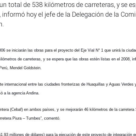
n total de 538 kilómetros de carreteras, y se e
, informó hoy el jefe de la Delegación de la Com
n.
006 se iniciarán las obras para el proyecto del Eje Vial N° 1 que unirá la ciud
ilómetros de carreteras, y se espera que las obras estén listas en el 2008, i
 Perú, Mendel Goldstein.
 internacional entre las ciudades fronterizas de Huaquillas y Aguas Verdes 
só a la agencia Andina.
era (Cebaf) en ambos países, y se mejorarán 46 kilómetros de la carretera
arretera Piura – Tumbes”, comentó.
.93 millones de dólares) para la ejecución de este proyecto de integración e