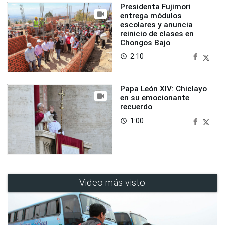
Presidenta Fujimori
entrega módulos
escolares y anuncia
reinicio de clases en
Chongos Bajo
2:10
access_time
Papa León XIV: Chiclayo
en su emocionante
recuerdo
1:00
access_time
Video más visto