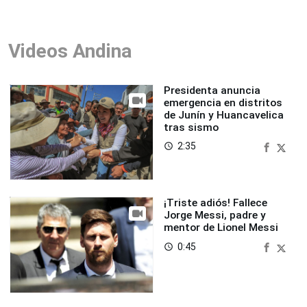
Videos Andina
Presidenta anuncia
emergencia en distritos
de Junín y Huancavelica
tras sismo
2:35
access_time
¡Triste adiós! Fallece
Jorge Messi, padre y
mentor de Lionel Messi
0:45
access_time