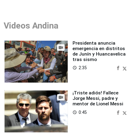
Videos Andina
Presidenta anuncia
emergencia en distritos
de Junín y Huancavelica
tras sismo
2:35
access_time
¡Triste adiós! Fallece
Jorge Messi, padre y
mentor de Lionel Messi
0:45
access_time