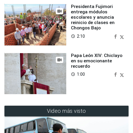
Presidenta Fujimori
entrega módulos
escolares y anuncia
reinicio de clases en
Chongos Bajo
2:10
access_time
Papa León XIV: Chiclayo
en su emocionante
recuerdo
1:00
access_time
Video más visto