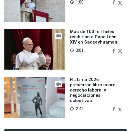
1:00
access_time
Más de 100 mil fieles
recibirían a Papa León
XIV en Sacsayhuaman
3:01
access_time
FIL Lima 2026:
presentan libro sobre
derecho laboral y
negociaciones
colectivas
2:42
access_time