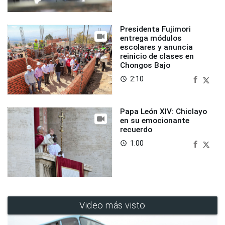
Presidenta Fujimori
entrega módulos
escolares y anuncia
reinicio de clases en
Chongos Bajo
2:10
access_time
Papa León XIV: Chiclayo
en su emocionante
recuerdo
1:00
access_time
Video más visto