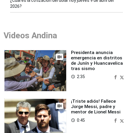
¿Cuál es la cotización del dólar hoy jueves 9 de abril del
2026?
Videos Andina
Presidenta anuncia
emergencia en distritos
de Junín y Huancavelica
tras sismo
2:35
access_time
¡Triste adiós! Fallece
Jorge Messi, padre y
mentor de Lionel Messi
0:45
access_time