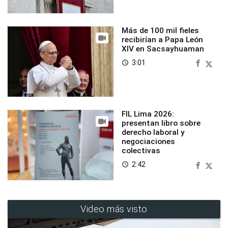
Más de 100 mil fieles
recibirían a Papa León
XIV en Sacsayhuaman
3:01
access_time
FIL Lima 2026:
presentan libro sobre
derecho laboral y
negociaciones
colectivas
2:42
access_time
Video más visto