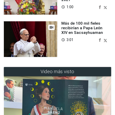
1:00
access_time
Más de 100 mil fieles
recibirían a Papa León
XIV en Sacsayhuaman
3:01
access_time
Video más visto