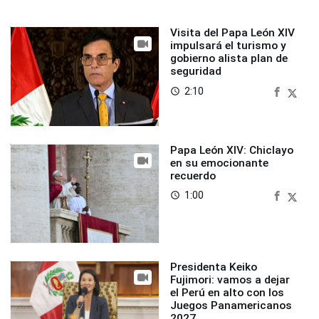
Visita del Papa León XIV
impulsará el turismo y
gobierno alista plan de
seguridad
2:10
access_time
Papa León XIV: Chiclayo
en su emocionante
recuerdo
1:00
access_time
Presidenta Keiko
Fujimori: vamos a dejar
el Perú en alto con los
Juegos Panamericanos
2027