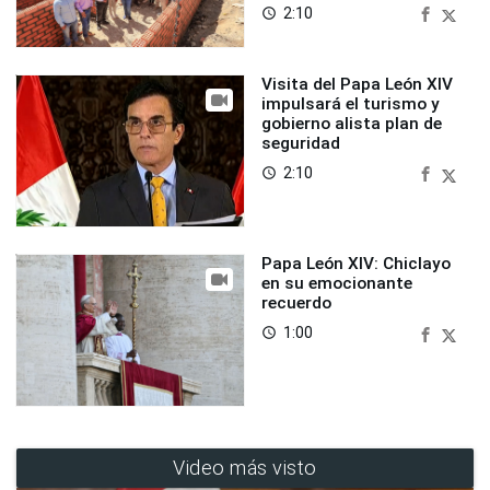
2:10
access_time
Visita del Papa León XIV
impulsará el turismo y
gobierno alista plan de
seguridad
2:10
access_time
Papa León XIV: Chiclayo
en su emocionante
recuerdo
1:00
access_time
Video más visto