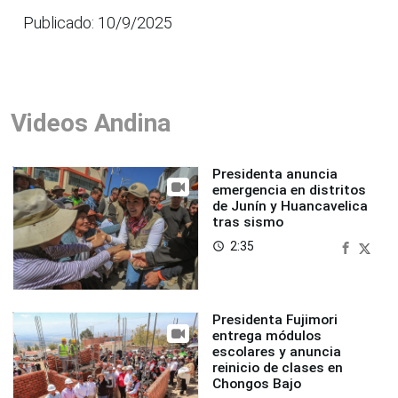
Publicado: 10/9/2025
Videos Andina
Presidenta anuncia
emergencia en distritos
de Junín y Huancavelica
tras sismo
2:35
access_time
Presidenta Fujimori
entrega módulos
escolares y anuncia
reinicio de clases en
Chongos Bajo