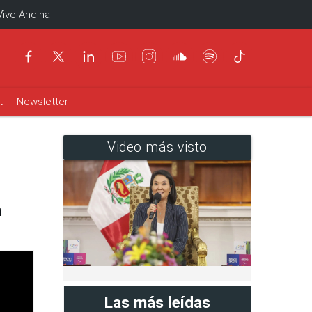
Vive Andina
t
Newsletter
Video más visto
n
Las más leídas