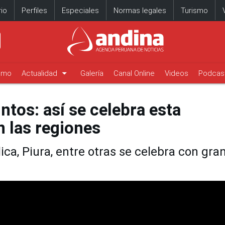
io
Perfiles
Especiales
Normas legales
Turismo
arrow_drop_down
timo
Actualidad
Galería
Canal Online
Videos
Podcas
ntos: así se celebra esta
n las regiones
ca, Piura, entre otras se celebra con gra