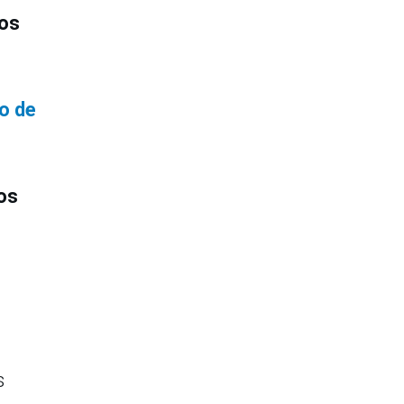
os
co de
tos
s