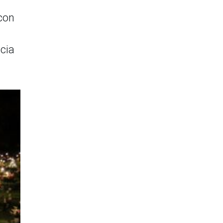
 con
ncia