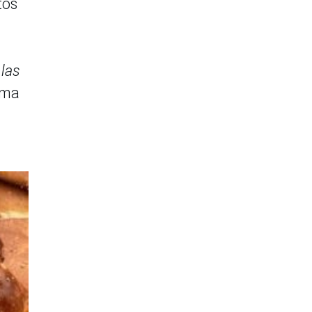
tos
 las
rma