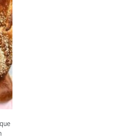
 que
n