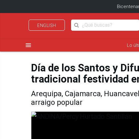
Bicentenar
ENGLISH
menu
Lo úl
Día de los Santos y Difu
tradicional festividad e
Arequipa, Cajamarca, Huancaveli
arraigo popular