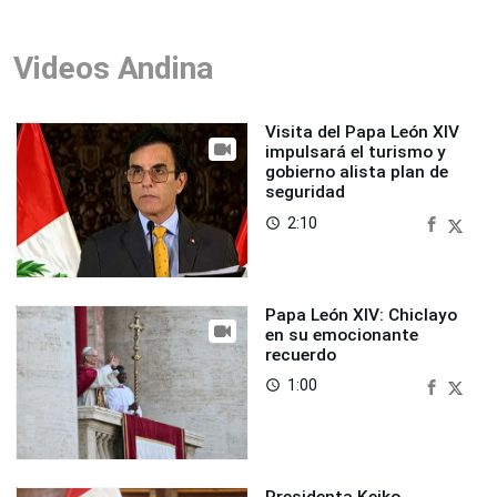
Videos Andina
Visita del Papa León XIV
impulsará el turismo y
gobierno alista plan de
seguridad
2:10
access_time
Papa León XIV: Chiclayo
en su emocionante
recuerdo
1:00
access_time