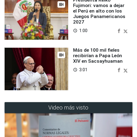
Presidenta Keiko
Fujimori: vamos a dejar
el Perú en alto con los
Juegos Panamericanos
2027
1:00
access_time
Más de 100 mil fieles
recibirían a Papa León
XIV en Sacsayhuaman
3:01
access_time
Video más visto