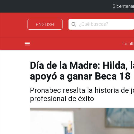
Bicentenar
ENGLISH
menu
Lo úl
Día de la Madre: Hilda, 
apoyó a ganar Beca 18
Pronabec resalta la historia de j
profesional de éxito