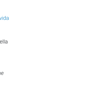
 vida
ella
he