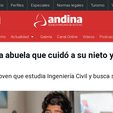
io
Perfiles
Especiales
Normas legales
Turismo
arrow_drop_down
timo
Actualidad
Galería
Canal Online
Videos
Podcas
la abuela que cuidó a su nieto y
oven que estudia Ingeniería Civil y busca 