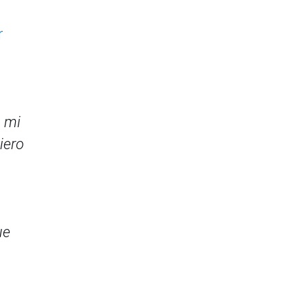
r
a mi
iero
ue