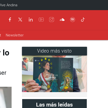
Vive Andina
t
Newsletter
 lo
Video más visto
ser
Las más leídas