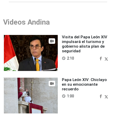
Videos Andina
Visita del Papa León XIV
impulsará el turismo y
gobierno alista plan de
seguridad
2:10
access_time
Papa León XIV: Chiclayo
en su emocionante
recuerdo
1:00
access_time