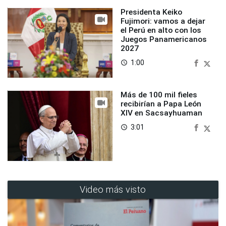
Presidenta Keiko
Fujimori: vamos a dejar
el Perú en alto con los
Juegos Panamericanos
2027
1:00
access_time
Más de 100 mil fieles
recibirían a Papa León
XIV en Sacsayhuaman
3:01
access_time
Video más visto