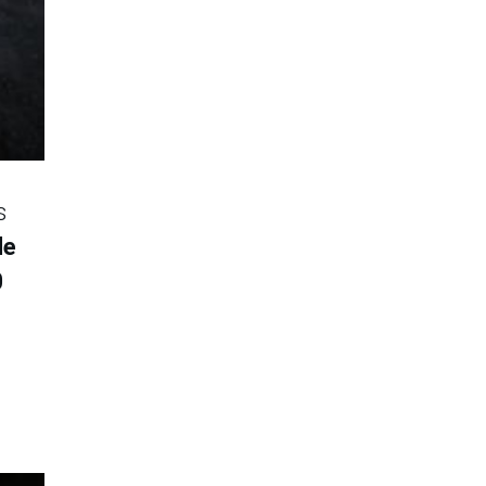
s
de
0