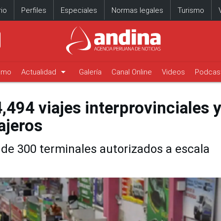
io
Perfiles
Especiales
Normas legales
Turismo
arrow_drop_down
timo
Actualidad
Galería
Canal Online
Videos
Podcas
,494 viajes interprovinciales 
ajeros
 de 300 terminales autorizados a escala