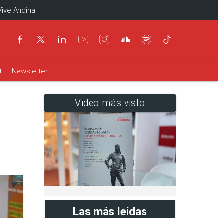
Vive Andina
t
Newsletter
y
Video más visto
Las más leídas