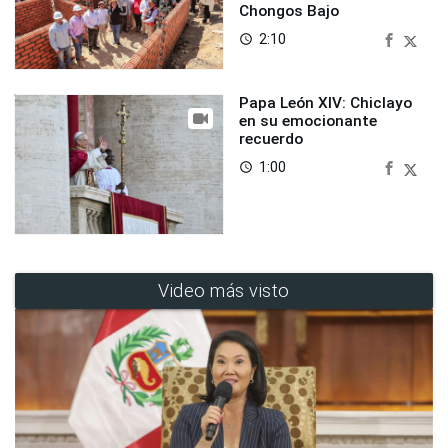
Chongos Bajo
2:10
access_time
Papa León XIV: Chiclayo
en su emocionante
recuerdo
1:00
access_time
Video más visto