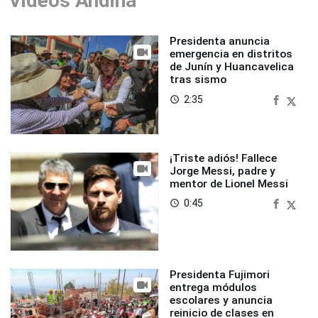
Videos Andina
Presidenta anuncia
emergencia en distritos
de Junín y Huancavelica
tras sismo
2:35
access_time
¡Triste adiós! Fallece
Jorge Messi, padre y
mentor de Lionel Messi
0:45
access_time
Presidenta Fujimori
entrega módulos
escolares y anuncia
reinicio de clases en