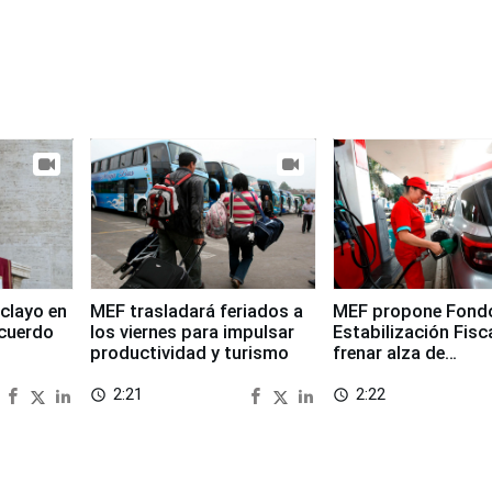
clayo en
MEF trasladará feriados a
MEF propone Fond
cuerdo
los viernes para impulsar
Estabilización Fisc
productividad y turismo
frenar alza de
combustibles
2:21
2:22
access_time
access_time