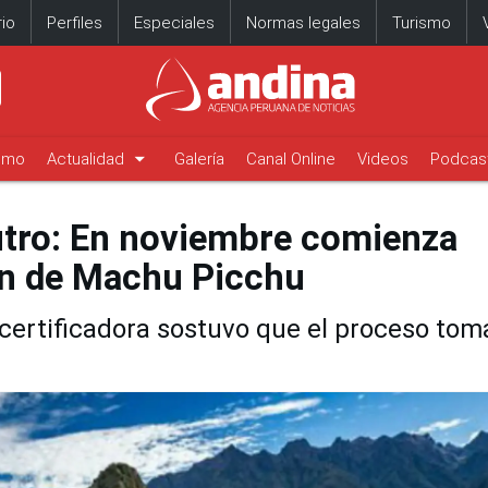
io
Perfiles
Especiales
Normas legales
Turismo
arrow_drop_down
timo
Actualidad
Galería
Canal Online
Videos
Podcas
utro: En noviembre comienza
ón de Machu Picchu
certificadora sostuvo que el proceso tom