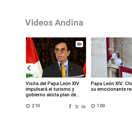
Videos Andina
Visita del Papa León XIV
Papa León XIV: Chi
impulsará el turismo y
su emocionante re
gobierno alista plan de
seguridad
2:10
1:00
access_time
access_time