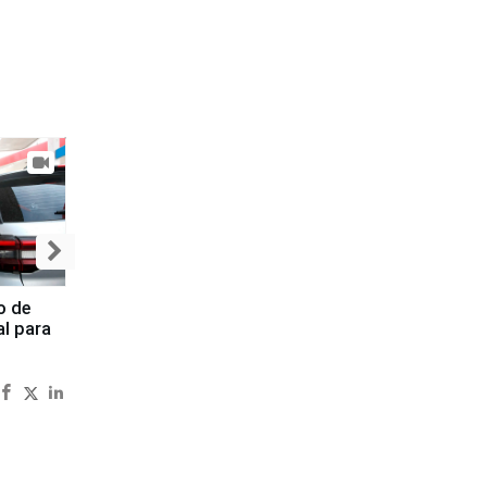
o de
al para