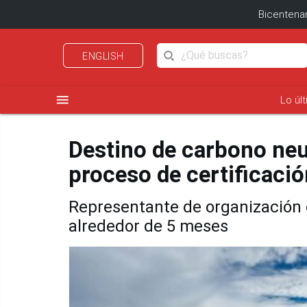
Bicentenar
ENGLISH
menu
Lo úl
Destino de carbono ne
proceso de certificaci
Representante de organización 
alrededor de 5 meses