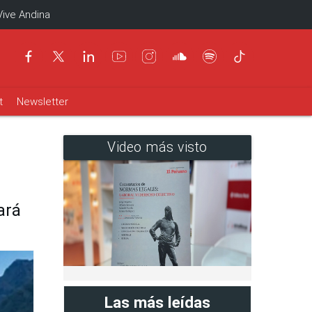
Vive Andina
t
Newsletter
Video más visto
ará
Las más leídas