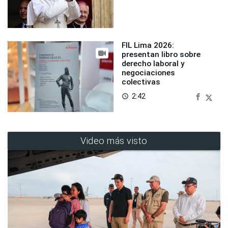
FIL Lima 2026:
presentan libro sobre
derecho laboral y
negociaciones
colectivas
2:42
access_time
Video más visto