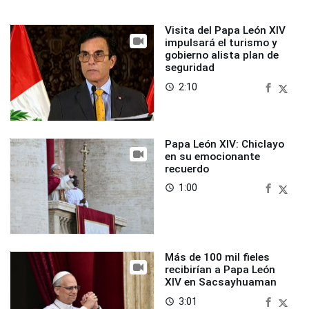
Visita del Papa León XIV
impulsará el turismo y
gobierno alista plan de
seguridad
2:10
access_time
Papa León XIV: Chiclayo
en su emocionante
recuerdo
1:00
access_time
Más de 100 mil fieles
recibirían a Papa León
XIV en Sacsayhuaman
3:01
access_time