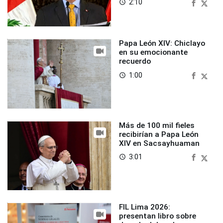
2:10
access_time
Papa León XIV: Chiclayo
en su emocionante
recuerdo
1:00
access_time
Más de 100 mil fieles
recibirían a Papa León
XIV en Sacsayhuaman
3:01
access_time
FIL Lima 2026:
presentan libro sobre