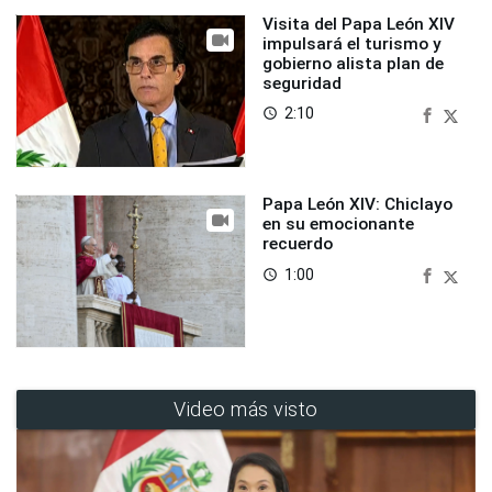
Visita del Papa León XIV
impulsará el turismo y
gobierno alista plan de
seguridad
2:10
access_time
Papa León XIV: Chiclayo
en su emocionante
recuerdo
1:00
access_time
Video más visto