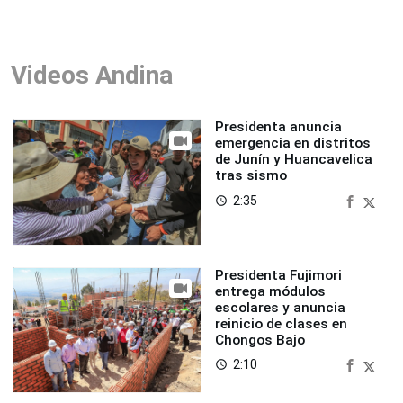
Videos Andina
Presidenta anuncia
emergencia en distritos
de Junín y Huancavelica
tras sismo
2:35
access_time
Presidenta Fujimori
entrega módulos
escolares y anuncia
reinicio de clases en
Chongos Bajo
2:10
access_time