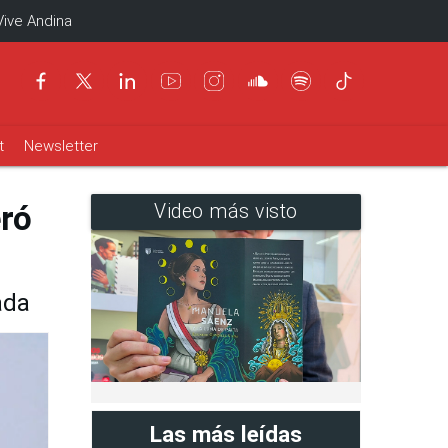
Vive Andina
t
Newsletter
ró
Video más visto
ada
Las más leídas