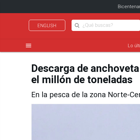
Bicentenar
ENGLISH
menu
Lo úl
Descarga de anchoveta
el millón de toneladas
En la pesca de la zona Norte-Cen