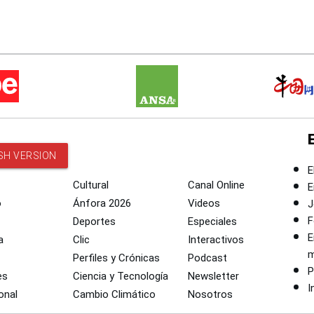
SH VERSION
E
Cultural
Canal Online
E
o
Ánfora 2026
Videos
J
F
Deportes
Especiales
E
a
Clic
Interactivos
m
Perfiles y Crónicas
Podcast
P
es
Ciencia y Tecnología
Newsletter
I
onal
Cambio Climático
Nosotros