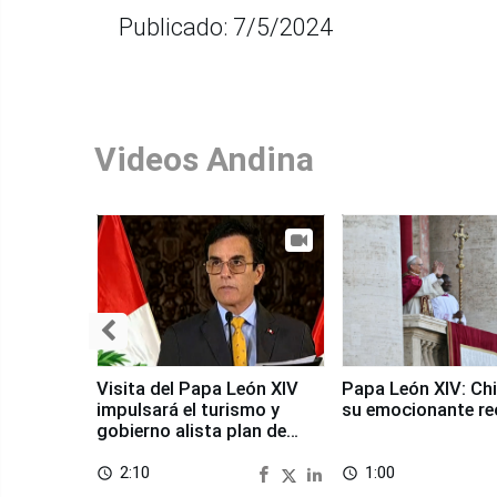
Publicado: 7/5/2024
Videos Andina
Visita del Papa León XIV
Papa León XIV: Chi
impulsará el turismo y
su emocionante re
gobierno alista plan de
seguridad
2:10
1:00
access_time
access_time