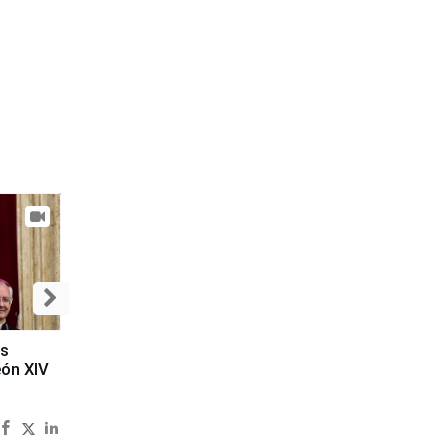
es
eón XIV