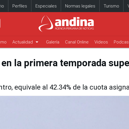
io
Perfiles
Especiales
Normas legales
Turismo
arrow_drop_down
timo
Actualidad
Galería
Canal Online
Videos
Podcas
 en la primera temporada supe
tro, equivale al 42.34% de la cuota asign