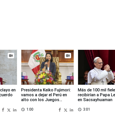
clayo en
Presidenta Keiko Fujimori:
Más de 100 mil fiel
cuerdo
vamos a dejar el Perú en
recibirían a Papa L
alto con los Juegos
en Sacsayhuaman
Panamericanos 2027
1:00
3:01
access_time
access_time