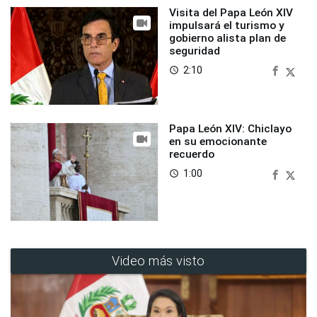
Visita del Papa León XIV
impulsará el turismo y
gobierno alista plan de
seguridad
2:10
access_time
Papa León XIV: Chiclayo
en su emocionante
recuerdo
1:00
access_time
Video más visto