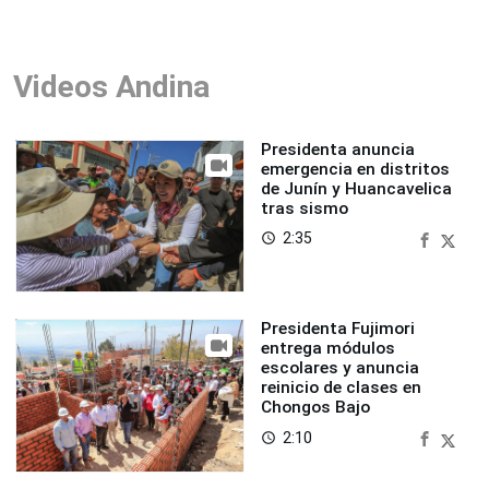
Videos Andina
Presidenta anuncia
emergencia en distritos
de Junín y Huancavelica
tras sismo
2:35
access_time
Presidenta Fujimori
entrega módulos
escolares y anuncia
reinicio de clases en
Chongos Bajo
2:10
access_time