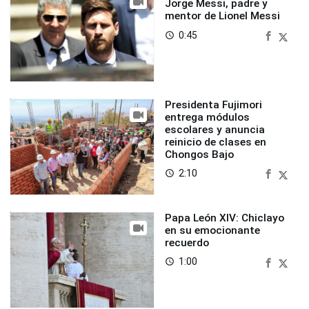
Jorge Messi, padre y
mentor de Lionel Messi
0:45
access_time
Presidenta Fujimori
entrega módulos
escolares y anuncia
reinicio de clases en
Chongos Bajo
2:10
access_time
Papa León XIV: Chiclayo
en su emocionante
recuerdo
1:00
access_time