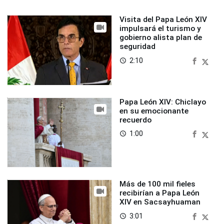
Visita del Papa León XIV
impulsará el turismo y
gobierno alista plan de
seguridad
2:10
access_time
Papa León XIV: Chiclayo
en su emocionante
recuerdo
1:00
access_time
Más de 100 mil fieles
recibirían a Papa León
XIV en Sacsayhuaman
3:01
access_time