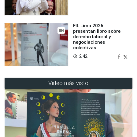
FIL Lima 2026:
presentan libro sobre
derecho laboral y
negociaciones
colectivas
2:42
access_time
Video más visto