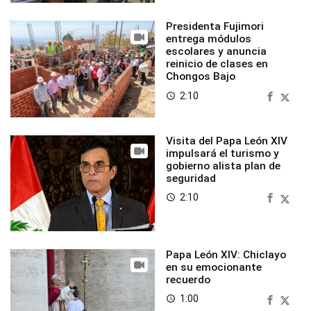
Presidenta Fujimori
entrega módulos
escolares y anuncia
reinicio de clases en
Chongos Bajo
2:10
access_time
Visita del Papa León XIV
impulsará el turismo y
gobierno alista plan de
seguridad
2:10
access_time
Papa León XIV: Chiclayo
en su emocionante
recuerdo
1:00
access_time