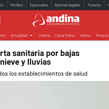
io
Perfiles
Especiales
Normas legales
Turismo
arrow_drop_down
timo
Actualidad
Galería
Canal Online
Videos
Podcas
rta sanitaria por bajas
nieve y lluvias
os los establecimientos de salud