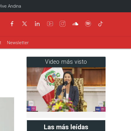
Vive Andina
t
Newsletter
Video más visto
Las más leídas