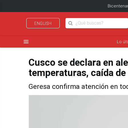
Bicentenar
ENGLISH
menu
Lo úl
Cusco se declara en ale
temperaturas, caída de 
Geresa confirma atención en tod