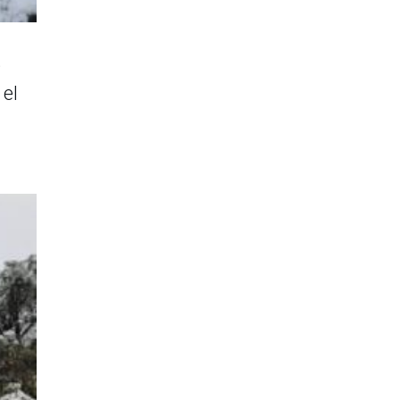
e
 el