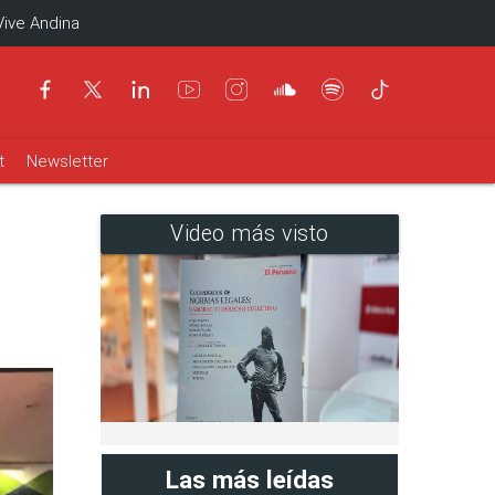
Vive Andina
t
Newsletter
Video más visto
Las más leídas