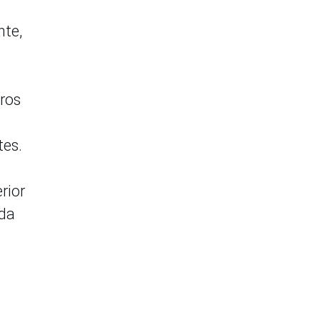
nte,
eros
tes.
rior
nda