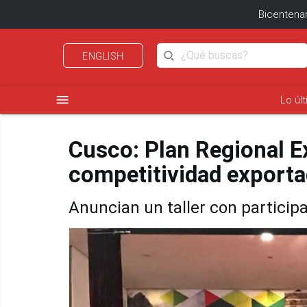
Bicentenar
ENGLISH
menu
Lo úl
Cusco: Plan Regional E
competitividad export
Anuncian un taller con particip