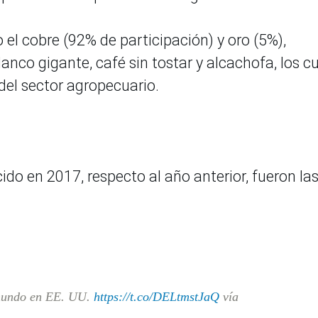
l cobre (92% de participación) y oro (5%),
nco gigante, café sin tostar y alcachofa, los c
del sector agropecuario.
do en 2017, respecto al año anterior, fueron la
 mundo en EE. UU.
https://t.co/DELtmstJaQ
vía