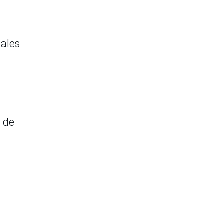
uales
s de