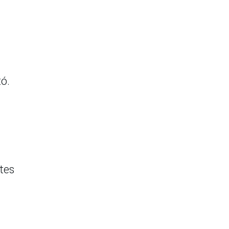
tó.
tes