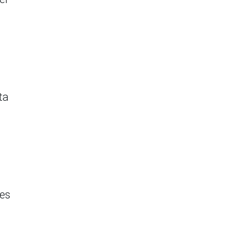
ta
tes