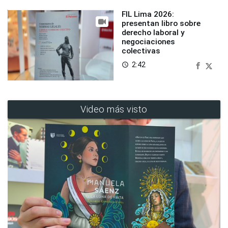
FIL Lima 2026:
presentan libro sobre
derecho laboral y
negociaciones
colectivas
2:42
access_time
Video más visto