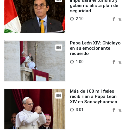
impulsará el turismo y
gobierno alista plan de
seguridad
2:10
access_time
Papa León XIV: Chiclayo
en su emocionante
recuerdo
1:00
access_time
Más de 100 mil fieles
recibirían a Papa León
XIV en Sacsayhuaman
3:01
access_time