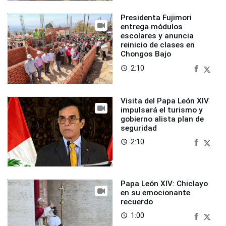
Presidenta Fujimori
entrega módulos
escolares y anuncia
reinicio de clases en
Chongos Bajo
2:10
access_time
Visita del Papa León XIV
impulsará el turismo y
gobierno alista plan de
seguridad
2:10
access_time
Papa León XIV: Chiclayo
en su emocionante
recuerdo
1:00
access_time