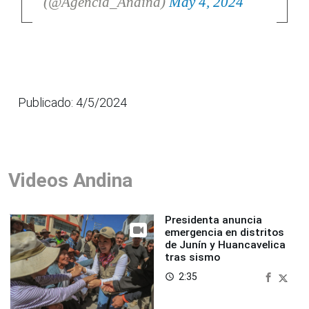
(@Agencia_Andina)
May 4, 2024
Publicado: 4/5/2024
Videos Andina
Presidenta anuncia
emergencia en distritos
de Junín y Huancavelica
tras sismo
2:35
access_time