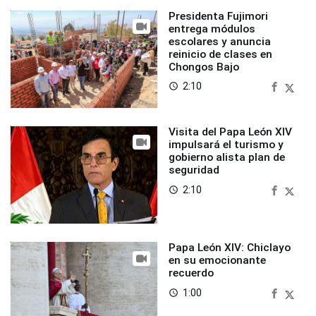
Presidenta Fujimori
entrega módulos
escolares y anuncia
reinicio de clases en
Chongos Bajo
2:10
access_time
Visita del Papa León XIV
impulsará el turismo y
gobierno alista plan de
seguridad
2:10
access_time
Papa León XIV: Chiclayo
en su emocionante
recuerdo
1:00
access_time