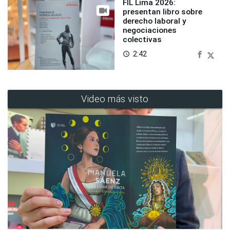
FIL Lima 2026:
presentan libro sobre
derecho laboral y
negociaciones
colectivas
2:42
access_time
Video más visto