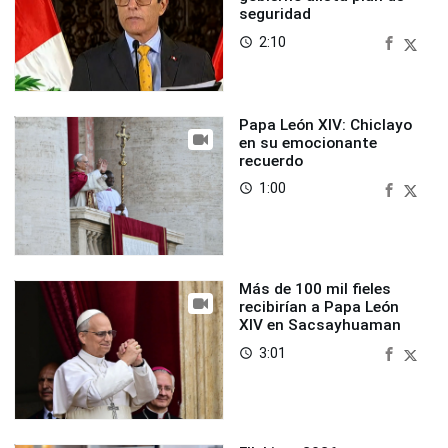
seguridad
2:10
access_time
Papa León XIV: Chiclayo
en su emocionante
recuerdo
1:00
access_time
Más de 100 mil fieles
recibirían a Papa León
XIV en Sacsayhuaman
3:01
access_time